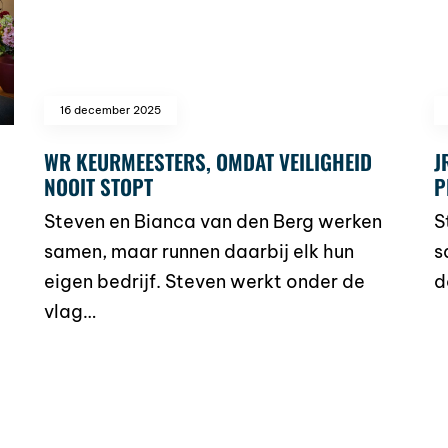
16 december 2025
WR KEURMEESTERS, OMDAT VEILIGHEID
J
NOOIT STOPT
P
Steven en Bianca van den Berg werken
S
samen, maar runnen daarbij elk hun
s
eigen bedrijf. Steven werkt onder de
d
vlag…
r
read more