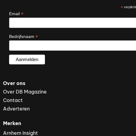
*
verplicht
*
Email
*
Bedrijfsnaam
Over ons
Over DB Magazine
Contact
Adverteren
Merken
Arnhem Insight