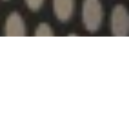
Rabobank en ondernemers: ze weten elkaar
te vinden. Niet voor niets is Rabobank de op 1
na grootste speler van Nederland, wanneer
het om Private Banking gaat. Er wordt zo’n
65 miljard (!) aan belegd vermogen beheerd
voor klanten. Niet voor niets zet de bank zich