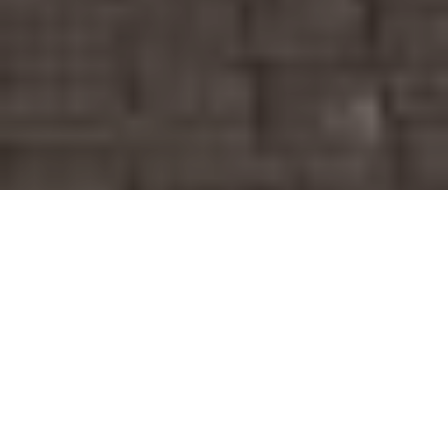
Ooit werd het gezien als een vorm van
bekladden, tegenwoordig breed
gerespecteerd als kunstzinnige uiting. We
hebben het over graffiti, een vorm die ook in