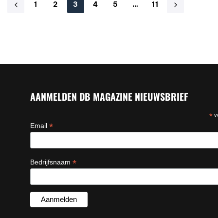
1
2
3
4
5
…
11
AANMELDEN DB MAGAZINE NIEUWSBRIEF
*
ve
*
Email
*
Bedrijfsnaam